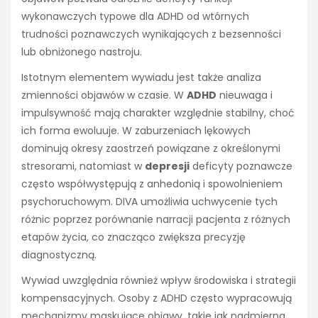
wykonawczych typowe dla ADHD od wtórnych
trudności poznawczych wynikających z bezsenności
lub obniżonego nastroju.
Istotnym elementem wywiadu jest także analiza
zmienności objawów w czasie. W
ADHD
nieuwaga i
impulsywność mają charakter względnie stabilny, choć
ich forma ewoluuje. W zaburzeniach lękowych
dominują okresy zaostrzeń powiązane z określonymi
stresorami, natomiast w
depresji
deficyty poznawcze
często współwystępują z anhedonią i spowolnieniem
psychoruchowym. DIVA umożliwia uchwycenie tych
różnic poprzez porównanie narracji pacjenta z różnych
etapów życia, co znacząco zwiększa precyzję
diagnostyczną.
Wywiad uwzględnia również wpływ środowiska i strategii
kompensacyjnych. Osoby z ADHD często wypracowują
mechanizmy maskujące objawy, takie jak nadmierna