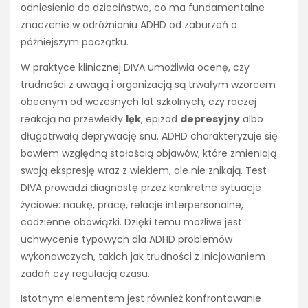
odniesienia do dzieciństwa, co ma fundamentalne
znaczenie w odróżnianiu ADHD od zaburzeń o
późniejszym początku.
W praktyce klinicznej DIVA umożliwia ocenę, czy
trudności z uwagą i organizacją są trwałym wzorcem
obecnym od wczesnych lat szkolnych, czy raczej
reakcją na przewlekły
lęk
, epizod
depresyjny
albo
długotrwałą deprywację snu. ADHD charakteryzuje się
bowiem względną stałością objawów, które zmieniają
swoją ekspresję wraz z wiekiem, ale nie znikają. Test
DIVA prowadzi diagnostę przez konkretne sytuacje
życiowe: naukę, pracę, relacje interpersonalne,
codzienne obowiązki. Dzięki temu możliwe jest
uchwycenie typowych dla ADHD problemów
wykonawczych, takich jak trudności z inicjowaniem
zadań czy regulacją czasu.
Istotnym elementem jest również konfrontowanie