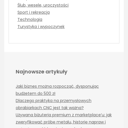
Ślub, wesele, uroczystości
Sport i rekreacja
Technologia
Turystyka i wypoczynek
Najnowsze artykuły
Jaki biznes można rozpocząć, dysponując
budżetem do 500 zł
Dlaczego praktyka na przemysłowych
obrabiarkach CNC jest tak ważna?
Używana biżuteria premium z marketplace’u: jak
zweryfikować próbę metalu, historię napraw i