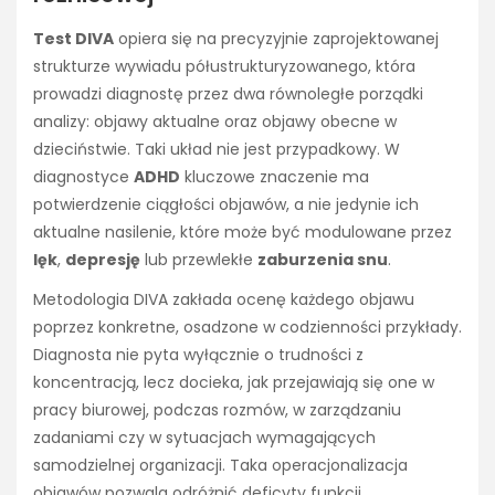
Test DIVA
opiera się na precyzyjnie zaprojektowanej
strukturze wywiadu półustrukturyzowanego, która
prowadzi diagnostę przez dwa równoległe porządki
analizy: objawy aktualne oraz objawy obecne w
dzieciństwie. Taki układ nie jest przypadkowy. W
diagnostyce
ADHD
kluczowe znaczenie ma
potwierdzenie ciągłości objawów, a nie jedynie ich
aktualne nasilenie, które może być modulowane przez
lęk
,
depresję
lub przewlekłe
zaburzenia snu
.
Metodologia DIVA zakłada ocenę każdego objawu
poprzez konkretne, osadzone w codzienności przykłady.
Diagnosta nie pyta wyłącznie o trudności z
koncentracją, lecz docieka, jak przejawiają się one w
pracy biurowej, podczas rozmów, w zarządzaniu
zadaniami czy w sytuacjach wymagających
samodzielnej organizacji. Taka operacjonalizacja
objawów pozwala odróżnić deficyty funkcji