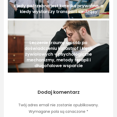
Kiedy potrzebna jest karetka prywatna, a
kiedy wystarczy transport siedzący
Leczenie traumy u osób po
doświadczeniu katastrof i klęsk
żywiołowych – psychologiczne
mechanizmy, metody terapii i
długofalowe wsparcie
Dodaj komentarz
Twój adres email nie zostanie opublikowany.
Wymagane pola są oznaczone
*