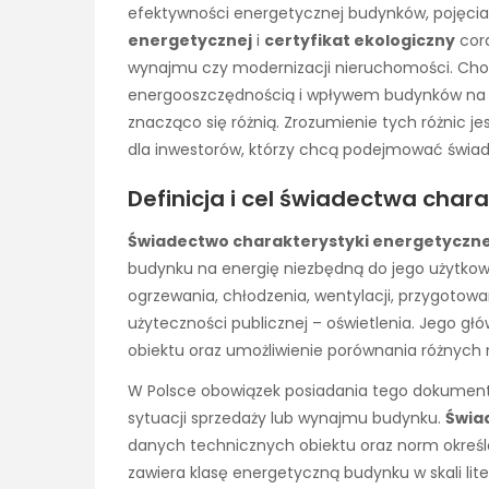
efektywności energetycznej budynków, pojęcia 
energetycznej
i
certyfikat ekologiczny
cora
wynajmu czy modernizacji nieruchomości. Cho
energooszczędnością i wpływem budynków na śr
znacząco się różnią. Zrozumienie tych różnic je
dla inwestorów, którzy chcą podejmować świad
Definicja i cel świadectwa char
Świadectwo charakterystyki energetyczne
budynku na energię niezbędną do jego użytkowa
ogrzewania, chłodzenia, wentylacji, przygotow
użyteczności publicznej – oświetlenia. Jego g
obiektu oraz umożliwienie porównania różnych
W Polsce obowiązek posiadania tego dokumentu
sytuacji sprzedaży lub wynajmu budynku.
Świa
danych technicznych obiektu oraz norm okre
zawiera klasę energetyczną budynku w skali lite