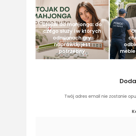
Stojak do mahjonga: do
czego służy i w których
O
odmianach gry
ch
naprawdę jest
odbi
potrzebny
meble 
Doda
Twój adres email nie zostanie op
K