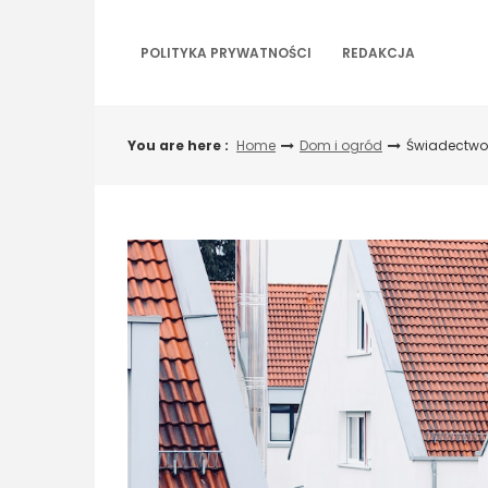
Skip
to
content
POLITYKA PRYWATNOŚCI
REDAKCJA
You are here :
Home
Dom i ogród
Świadectwo c