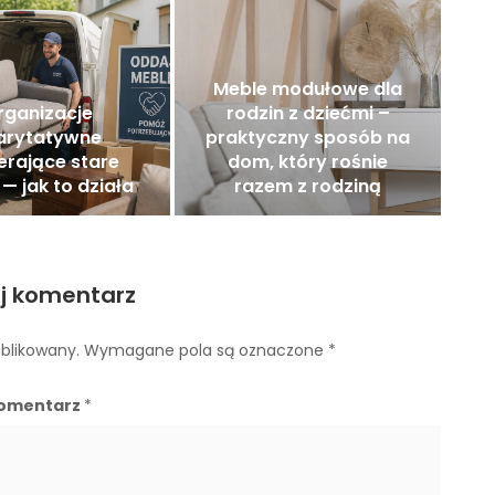
Meble modułowe dla
rganizacje
rodzin z dziećmi –
arytatywne
praktyczny sposób na
erające stare
dom, który rośnie
— jak to działa
razem z rodziną
j komentarz
ublikowany.
Wymagane pola są oznaczone
*
omentarz
*