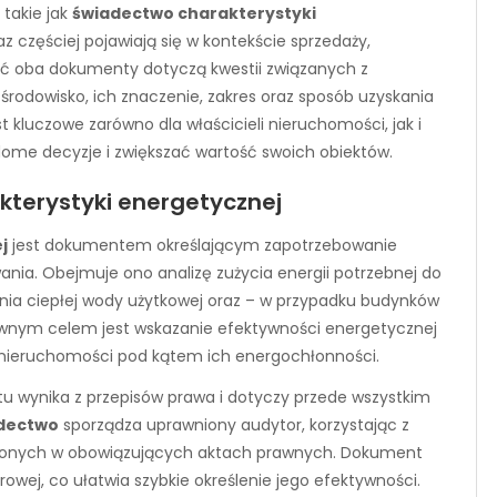
takie jak
świadectwo charakterystyki
z częściej pojawiają się w kontekście sprzedaży,
ć oba dokumenty dotyczą kwestii związanych z
odowisko, ich znaczenie, zakres oraz sposób uzyskania
st kluczowe zarówno dla właścicieli nieruchomości, jak i
ome decyzje i zwiększać wartość swoich obiektów.
akterystyki energetycznej
j
jest dokumentem określającym zapotrzebowanie
nia. Obejmuje ono analizę zużycia energii potrzebnej do
ania ciepłej wody użytkowej oraz – w przypadku budynków
łównym celem jest wskazanie efektywności energetycznej
 nieruchomości pod kątem ich energochłonności.
 wynika z przepisów prawa i dotyczy przede wszystkim
dectwo
sporządza uprawniony audytor, korzystając z
ślonych w obowiązujących aktach prawnych. Dokument
rowej, co ułatwia szybkie określenie jego efektywności.