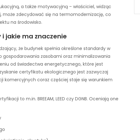
ukacyjną, a także motywacyjną – właściciel, widząc
j, może zdecydować się na termomodernizację, co
iektu na środowisko.
 i jakie ma znaczenie
zający, że budynek spełnia określone standardy w
o gospodarowania zasobami oraz minimalizowania
niu od świadectwa energetycznego, które jest
yskanie certyfikatu ekologicznego jest zazwyczaj
i komercyjnych coraz częściej staje się warunkiem
yfikacji to m.in. BREEAM, LEED czy DGNB. Oceniają one
w
ego