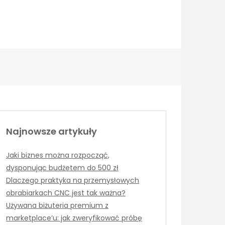
Najnowsze artykuły
Jaki biznes można rozpocząć,
dysponując budżetem do 500 zł
Dlaczego praktyka na przemysłowych
obrabiarkach CNC jest tak ważna?
Używana biżuteria premium z
marketplace’u: jak zweryfikować próbę