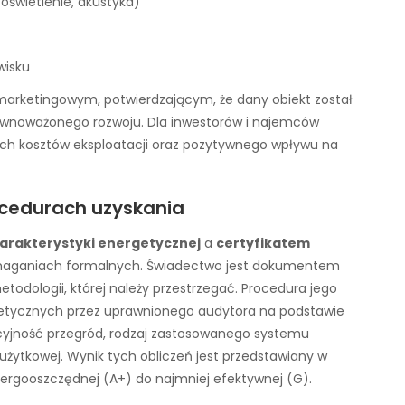
oświetlenie, akustyka)
wisku
 marketingowym, potwierdzającym, że dany obiekt został
ównoważonego rozwoju. Dla inwestorów i najemców
ych kosztów eksploatacji oraz pozytywnego wpływu na
rocedurach uzyskania
rakterystyki energetycznej
a
certyfikatem
ymaganiach formalnych. Świadectwo jest dokumentem
odologii, której należy przestrzegać. Procedura jego
getycznych przez uprawnionego audytora na podstawie
acyjność przegród, rodzaj zastosowanego systemu
 użytkowej. Wynik tych obliczeń jest przedstawiany w
nergooszczędnej (A+) do najmniej efektywnej (G).