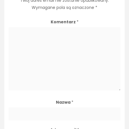
Twój adres email nie zostanie opublikowany.
Wymagane pola są oznaczone
*
Komentarz
*
Nazwa
*