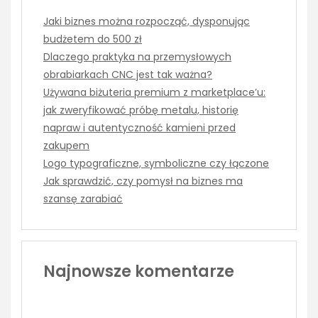
Jaki biznes można rozpocząć, dysponując
budżetem do 500 zł
Dlaczego praktyka na przemysłowych
obrabiarkach CNC jest tak ważna?
Używana biżuteria premium z marketplace’u:
jak zweryfikować próbę metalu, historię
napraw i autentyczność kamieni przed
zakupem
Logo typograficzne, symboliczne czy łączone
Jak sprawdzić, czy pomysł na biznes ma
szansę zarabiać
Najnowsze komentarze