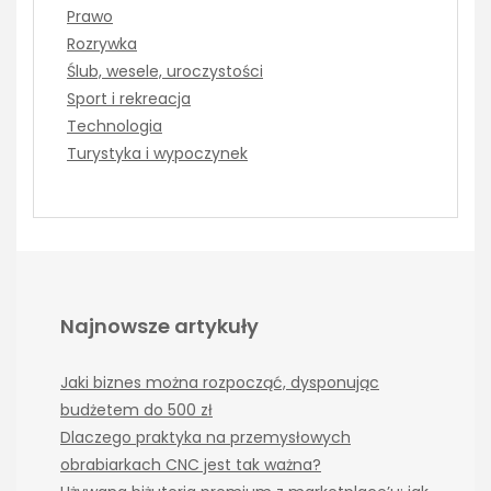
Prawo
Rozrywka
Ślub, wesele, uroczystości
Sport i rekreacja
Technologia
Turystyka i wypoczynek
Najnowsze artykuły
Jaki biznes można rozpocząć, dysponując
budżetem do 500 zł
Dlaczego praktyka na przemysłowych
obrabiarkach CNC jest tak ważna?