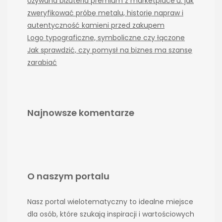
Używana biżuteria premium z marketplace’u: jak
zweryfikować próbę metalu, historię napraw i
autentyczność kamieni przed zakupem
Logo typograficzne, symboliczne czy łączone
Jak sprawdzić, czy pomysł na biznes ma szansę
zarabiać
Najnowsze komentarze
O naszym portalu
Nasz portal wielotematyczny to idealne miejsce
dla osób, które szukają inspiracji i wartościowych