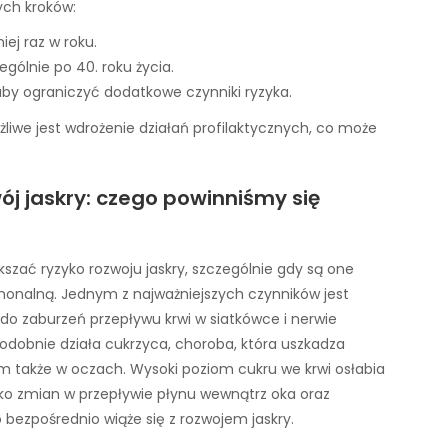
ych kroków:
iej raz w roku.
gólnie po 40. roku życia.
aby ograniczyć dodatkowe czynniki ryzyka.
iwe jest wdrożenie działań profilaktycznych, co może
j jaskry: czego powinniśmy się
zać ryzyko rozwoju jaskry, szczególnie gdy są one
monalną. Jednym z najważniejszych czynników jest
do zaburzeń przepływu krwi w siatkówce i nerwie
Podobnie działa cukrzyca, choroba, która uszkadza
m także w oczach. Wysoki poziom cukru we krwi osłabia
yko zmian w przepływie płynu wewnątrz oka oraz
bezpośrednio wiąże się z rozwojem jaskry.