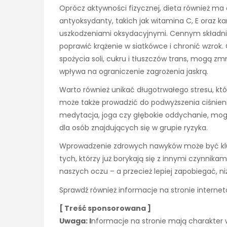
Oprócz aktywności fizycznej, dieta również 
antyoksydanty, takich jak witamina C, E oraz 
uszkodzeniami oksydacyjnymi. Cennym składni
poprawić krążenie w siatkówce i chronić wzrok
spożycia soli, cukru i tłuszczów trans, mogą zm
wpływa na ograniczenie zagrożenia jaskrą.
Warto również unikać długotrwałego stresu, któr
może także prowadzić do podwyższenia ciśnienia
medytacja, joga czy głębokie oddychanie, mog
dla osób znajdujących się w grupie ryzyka.
Wprowadzenie zdrowych nawyków może być klucz
tych, którzy już borykają się z innymi czynnikam
naszych oczu – a przecież lepiej zapobiegać, niż
Sprawdź również informacje na stronie interne
[ Treść sponsorowana ]
Uwaga: I
nformacje na stronie mają charakter w