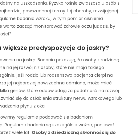
odatny na uszkodzenia. Ryzyko rośnie zwłaszcza u osób z
najbardziej powszechnej formy tej choroby, rozwijającej
egularne badania wzroku, w tym pomiar ciśnienia
ie warto zacząć monitorować zdrowie oczu już dziś, by
łości?
a większe predyspozycje do jaskry?
wania na jaskrę. Badania pokazują, że osoby z rodzinną
ne na jej rozwój niż osoby, które nie mają takiego
lnie, jeśli rodzic lub rodzeństwo pacjenta cierpi na
aszcza jej najbardziej powszechna odmiana, może mieć
kilka genów, które odpowiadają za podatność na rozwój
zyniać się do osłabienia struktury nerwu wzrokowego lub
adzania płynu z oka.
powinny regularnie poddawać się badaniom
ię. Regularne badania są szczególnie ważne, ponieważ
zez wiele lat.
Osoby z dziedziczną skłonnością do