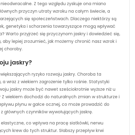
 nieodwracalne. Z tego względu zyskuje ona miano
 głównych przyczyn utraty wzroku na całym świecie, a
starzejących się społeczeństwach. Dlaczego niektórzy są
wiek, genetyka i schorzenia towarzyszące mogą wpływać
a? Warto przyjrzeć się przyczynom jaskry i dowiedzieć się,
, aby lepiej zrozumieć, jak możemy chronić nasz wzrok i
j choroby.
ju jaskry?
większających ryzyko rozwoju jaskry. Choroba ta
 a wraz z wiekiem zagrożenie tylko rośnie. Statystyki
zwoju jaskry może być nawet sześciokrotnie wyższe niż u
y? Z wiekiem dochodzi do naturalnych zmian w strukturze i
epływu płynu w gałce ocznej, co może prowadzić do
 z głównych czynników wywołujących jaskrę.
j elastyczne, co wpływa na pracę siatkówki, nerwu
ych krew do tych struktur. Słabszy przepływ krwi