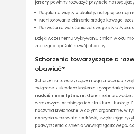
jaskry
powinny rozważyć przyjęcie następując
Regularne wizyty u okulisty, najlepiej co najmn
Monitorowanie ciśnienia śródgałkowego, szcze
Rozważenie wdrożenia zdrowego stylu życia, 
Dzięki wczesnemu wykrywaniu zmian w oku możl
znacząco opóźnić rozwój choroby.
Schorzenia towarzyszące a rozwó
obawiać?
Schorzenia towarzyszące mogą znacząco zwięks
związane z układem krążenia i gospodarką hor
nadciśnienie tętnicze
, które może prowadzić 
wzrokowym, osłabiając ich strukturę i funkcję. 
naczynia krwionośne w całym organizmie, w ty
naczynia włosowate siatkówki, zwiększając ryz
podwyższenia ciśnienia wewnątrzgałkowego, co 