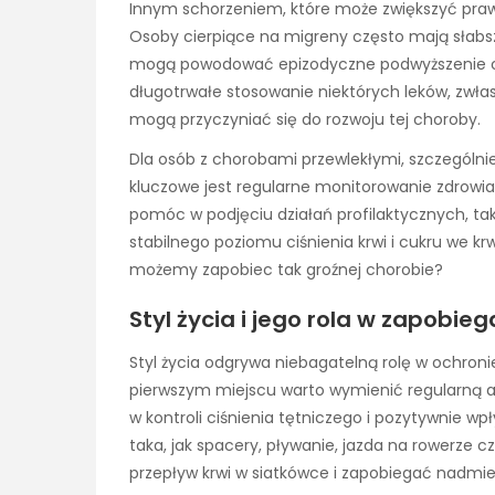
Innym schorzeniem, które może zwiększyć praw
Osoby cierpiące na migreny często mają słabsz
mogą powodować epizodyczne podwyższenie ciś
długotrwałe stosowanie niektórych leków, zwłas
mogą przyczyniać się do rozwoju tej choroby.
Dla osób z chorobami przewlekłymi, szczególni
kluczowe jest regularne monitorowanie zdrowi
pomóc w podjęciu działań profilaktycznych, taki
stabilnego poziomu ciśnienia krwi i cukru we krwi
możemy zapobiec tak groźnej chorobie?
Styl życia i jego rola w zapobieg
Styl życia odgrywa niebagatelną rolę w ochronie
pierwszym miejscu warto wymienić regularną ak
w kontroli ciśnienia tętniczego i pozytywnie w
taka, jak spacery, pływanie, jazda na rowerz
przepływ krwi w siatkówce i zapobiegać nadmi