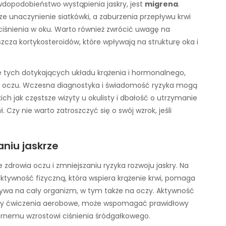
dopodobieństwo wystąpienia jaskry, jest
migrena
.
e unaczynienie siatkówki, a zaburzenia przepływu krwi
nienia w oku. Warto również zwrócić uwagę na
zcza kortykosteroidów, które wpływają na strukturę oka i
e tych dotykających układu krążenia i hormonalnego,
a oczu. Wczesna diagnostyka i świadomość ryzyka mogą
ch jak częstsze wizyty u okulisty i dbałość o utrzymanie
. Czy nie warto zatroszczyć się o swój wzrok, jeśli
aniu jaskrze
 zdrowia oczu i zmniejszaniu ryzyka rozwoju jaskry. Na
tywność fizyczną, która wspiera krążenie krwi, pomaga
pływa na cały organizm, w tym także na oczy. Aktywność
e czy ćwiczenia aerobowe, może wspomagać prawidłowy
ernemu wzrostowi ciśnienia śródgałkowego.