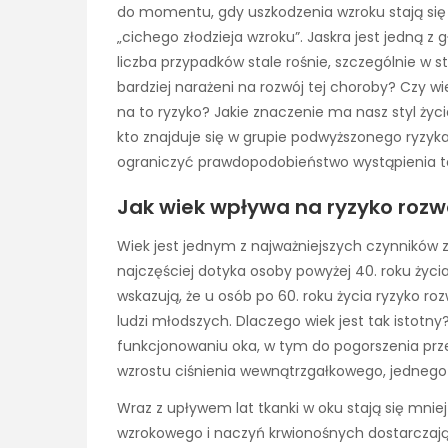
do momentu, gdy uszkodzenia wzroku stają się
„cichego złodzieja wzroku”. Jaskra jest jedną z
liczba przypadków stale rośnie, szczególnie w 
bardziej narażeni na rozwój tej choroby? Czy 
na to ryzyko? Jakie znaczenie ma nasz styl życi
kto znajduje się w grupie podwyższonego ryzyka
ograniczyć prawdopodobieństwo wystąpienia te
Jak wiek wpływa na ryzyko rozwo
Wiek jest jednym z najważniejszych czynników z
najczęściej dotyka osoby powyżej 40. roku życia,
wskazują, że u osób po 60. roku życia ryzyko ro
ludzi młodszych. Dlaczego wiek jest tak istotn
funkcjonowaniu oka, w tym do pogorszenia prz
wzrostu ciśnienia wewnątrzgałkowego, jednego
Wraz z upływem lat tkanki w oku stają się mnie
wzrokowego i naczyń krwionośnych dostarczając