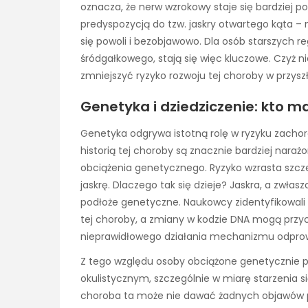
oznacza, że nerw wzrokowy staje się bardziej p
predyspozycją do tzw. jaskry otwartego kąta – 
się powoli i bezobjawowo. Dla osób starszych r
śródgałkowego, stają się więc kluczowe. Czyż n
zmniejszyć ryzyko rozwoju tej choroby w przysz
Genetyka i dziedziczenie: kto m
Genetyka odgrywa istotną rolę w ryzyku zachoro
historią tej choroby są znacznie bardziej narażo
obciążenia genetycznego. Ryzyko wzrasta szczegó
jaskrę. Dlaczego tak się dzieje? Jaskra, a zwł
podłoże genetyczne. Naukowcy zidentyfikowali 
tej choroby, a zmiany w kodzie DNA mogą przyc
nieprawidłowego działania mechanizmu odprow
Z tego względu osoby obciążone genetycznie 
okulistycznym, szczególnie w miarę starzenia s
choroba ta może nie dawać żadnych objawów pr