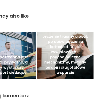
ay also like
Leczenie traumy u osób
po doświadczeniu
katastrof i klęsk
żywiołowych –
potrzebna jest
psychologiczne
ka prywatna, a
mechanizmy, metody
dy wystarczy
terapii i długofalowe
port siedzący
wsparcie
j komentarz