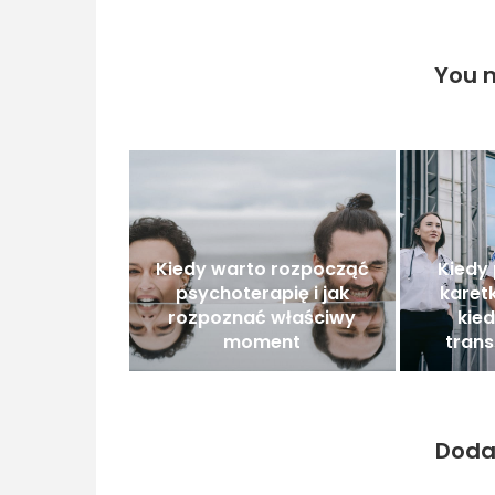
You m
Kiedy warto rozpocząć
Kiedy 
psychoterapię i jak
karet
rozpoznać właściwy
kie
moment
trans
Doda