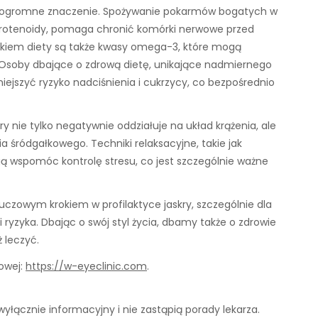
ma ogromne znaczenie. Spożywanie pokarmów bogatych w
karotenoidy, pomaga chronić komórki nerwowe przed
kiem diety są także kwasy omega-3, które mogą
. Osoby dbające o zdrową dietę, unikające nadmiernego
niejszyć ryzyko nadciśnienia i cukrzycy, co bezpośrednio
y nie tylko negatywnie oddziałuje na układ krążenia, ale
 śródgałkowego. Techniki relaksacyjne, takie jak
ą wspomóc kontrolę stresu, co jest szczególnie ważne
owym krokiem w profilaktyce jaskry, szczególnie dla
i ryzyka. Dbając o swój styl życia, dbamy także o zdrowie
 leczyć.
towej:
https://w-eyeclinic.com
.
yłącznie informacyjny i nie zastąpią porady lekarza.