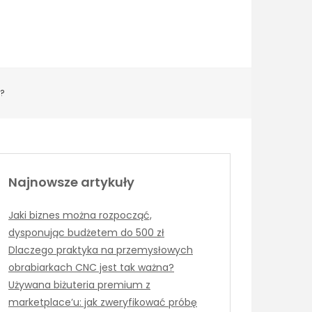
ć?
Najnowsze artykuły
Jaki biznes można rozpocząć,
dysponując budżetem do 500 zł
Dlaczego praktyka na przemysłowych
obrabiarkach CNC jest tak ważna?
Używana biżuteria premium z
marketplace’u: jak zweryfikować próbę