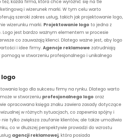
też, każda firma, która chce wyróżnić się na tle
rketingową i wizerunek marki. W tym celu warto
erują szeroki zakres usług, takich jak projektowanie logo,
ie wizerunku marki.
Projektowanie logo
to jedna z
e
. Logo jest bardzo ważnym elementem w procesie
erwsze co zauważają klienci. Dlatego ważne jest, aby logo
rtości i idee firmy.
Agencje reklamowe
zatrudniają
y pomogą w stworzeniu profesjonalnego i unikalnego
 logo
towania logo dla sukcesu firmy na rynku. Dlatego warto
pomoże w stworzeniu
profesjonalnego logo
oraz
iwie opracowana księga znaku zawiera zasady dotyczące
 wizualnej w różnych sytuacjach, co zapewnia spójny i
nie tylko zwiększa zaufanie klientów, ale także umożliwia
ku, co w dłuższej perspektywie prowadzi do wzrostu
 usług
agencji reklamowej
, która posiada