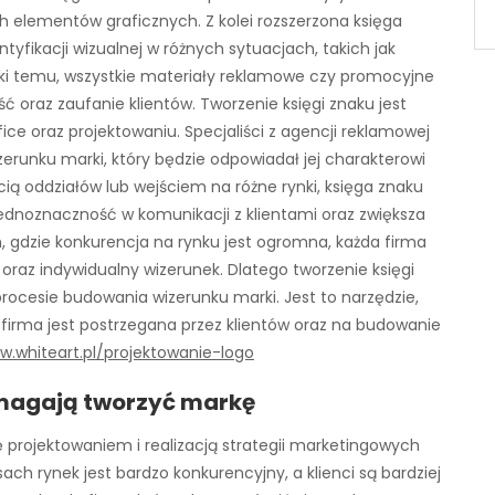
h elementów graficznych. Z kolei rozszerzona księga
yfikacji wizualnej w różnych sytuacjach, takich jak
ięki temu, wszystkie materiały reklamowe czy promocyjne
ć oraz zaufanie klientów. Tworzenie księgi znaku jest
e oraz projektowaniu. Specjaliści z agencji reklamowej
erunku marki, który będzie odpowiadał jej charakterowi
ią oddziałów lub wejściem na różne rynki, księga znaku
jednoznaczność w komunikacji z klientami oraz zwiększa
, gdzie konkurencja na rynku jest ogromna, każda firma
oraz indywidualny wizerunek. Dlatego tworzenie księgi
rocesie budowania wizerunku marki. Jest to narzędzie,
 firma jest postrzegana przez klientów oraz na budowanie
w.whiteart.pl/projektowanie-logo
omagają tworzyć markę
ę projektowaniem i realizacją strategii marketingowych
ach rynek jest bardzo konkurencyjny, a klienci są bardziej