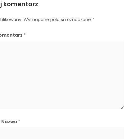
j komentarz
ublikowany.
Wymagane pola są oznaczone
*
omentarz
*
Nazwa
*