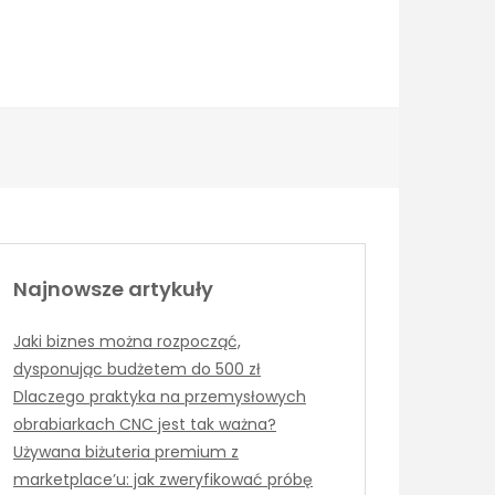
Najnowsze artykuły
Jaki biznes można rozpocząć,
dysponując budżetem do 500 zł
Dlaczego praktyka na przemysłowych
obrabiarkach CNC jest tak ważna?
Używana biżuteria premium z
marketplace’u: jak zweryfikować próbę