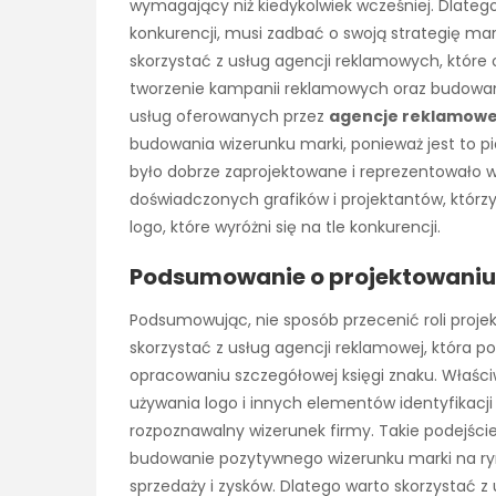
wymagający niż kiedykolwiek wcześniej. Dlatego 
konkurencji, musi zadbać o swoją strategię ma
skorzystać z usług agencji reklamowych, które of
tworzenie kampanii reklamowych oraz budowan
usług oferowanych przez
agencje reklamow
budowania wizerunku marki, ponieważ jest to pi
było dobrze zaprojektowane i reprezentowało wa
doświadczonych grafików i projektantów, którz
logo, które wyróżni się na tle konkurencji.
Podsumowanie o projektowaniu
Podsumowując, nie sposób przecenić roli projek
skorzystać z usług agencji reklamowej, która 
opracowaniu szczegółowej księgi znaku. Właśc
używania logo i innych elementów identyfikacji
rozpoznawalny wizerunek firmy. Takie podejście 
budowanie pozytywnego wizerunku marki na ryn
sprzedaży i zysków. Dlatego warto skorzystać z