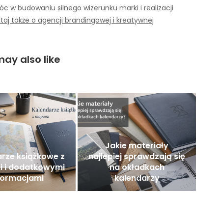
c w budowaniu silnego wizerunku marki i realizacji
taj także o agencji brandingowej i kreatywnej
ay also like
Jakie materiały
rze książkowe z
najlepiej sprawdzają się
 i dodatkowymi
na okładkach
formacjami
kalendarzy