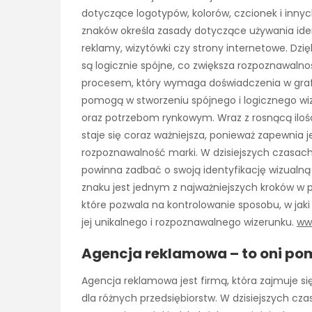
dotyczące logotypów, kolorów, czcionek i innyc
znaków określa zasady dotyczące używania ident
reklamy, wizytówki czy strony internetowe. Dz
są logicznie spójne, co zwiększa rozpoznawalnoś
procesem, który wymaga doświadczenia w grafic
pomogą w stworzeniu spójnego i logicznego wiz
oraz potrzebom rynkowym. Wraz z rosnącą ilośc
staje się coraz ważniejsza, ponieważ zapewnia 
rozpoznawalność marki. W dzisiejszych czasach
powinna zadbać o swoją identyfikację wizualną 
znaku jest jednym z najważniejszych kroków w p
które pozwala na kontrolowanie sposobu, w jaki
jej unikalnego i rozpoznawalnego wizerunku.
ww
Agencja reklamowa – to oni p
Agencja reklamowa jest firmą, która zajmuje si
dla różnych przedsiębiorstw. W dzisiejszych czas