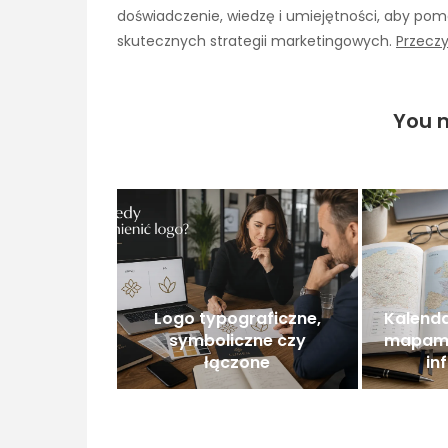
doświadczenie, wiedzę i umiejętności, aby pomó
skutecznych strategii marketingowych.
Przeczy
You m
Logo typograficzne,
Kalenda
symboliczne czy
mapami
łączone
in