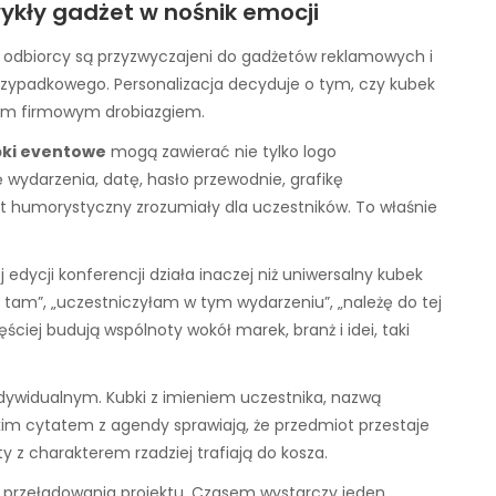
wykły gadżet w nośnik emocji
 odbiorcy są przyzwyczajeni do gadżetów reklamowych i
rzypadkowego. Personalizacja decyduje o tym, czy kubek
jnym firmowym drobiazgiem.
bki eventowe
mogą zawierać nie tylko logo
 wydarzenia, datę, hasło przewodnie, grafikę
 humorystyczny zrozumiały dla uczestników. To właśnie
dycji konferencji działa inaczej niż uniwersalny kubek
m tam”, „uczestniczyłam w tym wydarzeniu”, „należę do tej
ciej budują wspólnoty wokół marek, branż i idei, taki
ndywidualnym. Kubki z imieniem uczestnika, nazwą
im cytatem z agendy sprawiają, że przedmiot przestaje
 z charakterem rzadziej trafiają do kosza.
a przeładowania projektu. Czasem wystarczy jeden