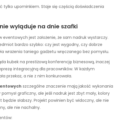
być tylko upominkiem. Staje się częścią doświadczenia
nie wyląduje na dnie szafki
 eventowych jest założenie, że sam nadruk wystarczy.
zedmiot bardzo szybko: czy jest wygodny, czy dobrze
rawia wrażenia taniego gadżetu wręczanego bez pomysłu.
ląda kubek na prestiżową konferencję biznesową, inaczej
imprezę integracyjną dla pracowników. W każdym
ła przekaz, a nie z nim konkurowała.
ventowych
szczególne znaczenie mają jakość wykonania
omysł graficzny, ale jeśli nadruk jest zbyt mały, kolory
t będzie słabszy. Projekt powinien być widoczny, ale nie
ny, ale nie nachalny.
entów: