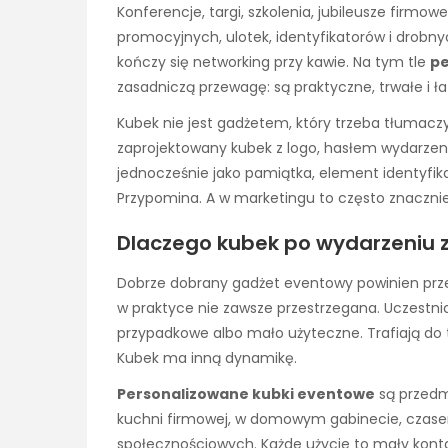
Konferencje, targi, szkolenia, jubileusze firm
promocyjnych, ulotek, identyfikatorów i drobny
kończy się networking przy kawie. Na tym tle
pe
zasadniczą przewagę: są praktyczne, trwałe i ł
Kubek nie jest gadżetem, który trzeba tłumaczy
zaprojektowany kubek z logo, hasłem wydarzen
jednocześnie jako pamiątka, element identyfikac
Przypomina. A w marketingu to często znacznie
Dlaczego kubek po wydarzeniu z
Dobrze dobrany gadżet eventowy powinien prze
w praktyce nie zawsze przestrzegana. Uczestn
przypadkowe albo mało użyteczne. Trafiają do to
Kubek ma inną dynamikę.
Personalizowane kubki eventowe
są przedmi
kuchni firmowej, w domowym gabinecie, czas
społecznościowych. Każde użycie to mały konta