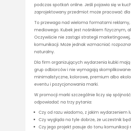
podczas spotkań online. Jeśli pojawia się w kuch
zaprojektowany przedmiot może pracować dla m
To przewaga nad wieloma formatami reklamy, 
mediowego. Kubek jest nośnikiem fizycznym, al
Oczywiście nie zastąpi strategii marketingowej
komunikacji. Może jednak wzmacniać rozpoznaw
naturalny.
Dla firm organizujących wydarzenia kubki mają 
grup odbiorców i nie wymagają skomplikowane
minimalistyczne, kolorowe, premium albo ekolo
eventu i pozycjonowania marki.
W promocji marki szczególnie liczy się spójno
odpowiadać na trzy pytania:
Czy od razu wiadomo, z jakim wydarzeniem l
Czy wygląda na tyle dobrze, że uczestnik bę
Czy jego projekt pasuje do tonu komunikacji 