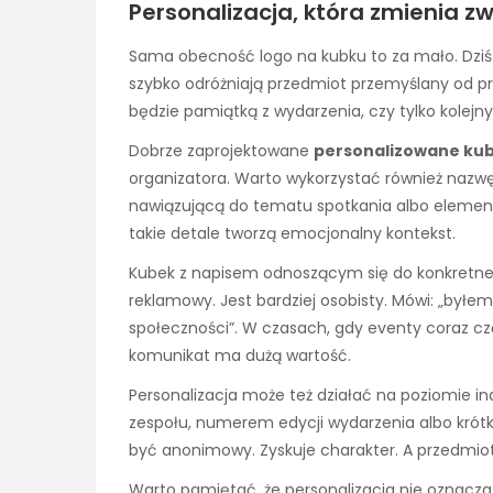
Personalizacja, która zmienia z
Sama obecność logo na kubku to za mało. Dziś
szybko odróżniają przedmiot przemyślany od p
będzie pamiątką z wydarzenia, czy tylko kole
Dobrze zaprojektowane
personalizowane ku
organizatora. Warto wykorzystać również nazwę
nawiązującą do tematu spotkania albo element
takie detale tworzą emocjonalny kontekst.
Kubek z napisem odnoszącym się do konkretnej e
reklamowy. Jest bardziej osobisty. Mówi: „byłe
społeczności”. W czasach, gdy eventy coraz częś
komunikat ma dużą wartość.
Personalizacja może też działać na poziomie i
zespołu, numerem edycji wydarzenia albo krótk
być anonimowy. Zyskuje charakter. A przedmioty
Warto pamiętać, że personalizacja nie oznacz