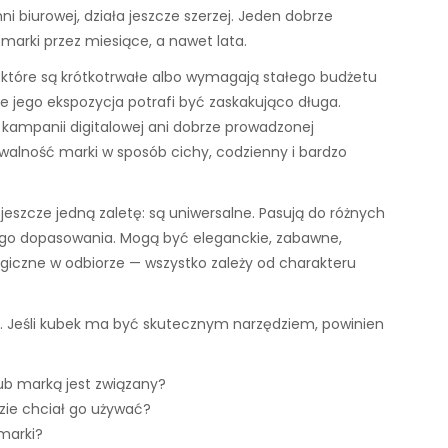
ni biurowej, działa jeszcze szerzej. Jeden dobrze
arki przez miesiące, a nawet lata.
które są krótkotrwałe albo wymagają stałego budżetu
e jego ekspozycja potrafi być zaskakująco długa.
, kampanii digitalowej ani dobrze prowadzonej
alność marki w sposób cichy, codzienny i bardzo
jeszcze jedną zaletę: są uniwersalne. Pasują do różnych
go dopasowania. Mogą być eleganckie, zabawne,
giczne w odbiorze — wszystko zależy od charakteru
ść. Jeśli kubek ma być skutecznym narzędziem, powinien
ub marką jest związany?
dzie chciał go używać?
marki?