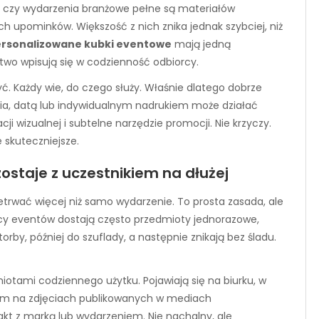
owe czy wydarzenia branżowe pełne są materiałów
ch upominków. Większość z nich znika jednak szybciej, niż
rsonalizowane kubki eventowe
mają jedną
atwo wpisują się w codzienność odbiorcy.
ć. Każdy wie, do czego służy. Właśnie dlatego dobrze
ia, datą lub indywidualnym nadrukiem może działać
ji wizualnej i subtelne narzędzie promocji. Nie krzyczy.
 skuteczniejsze.
ostaje z uczestnikiem na dłużej
trwać więcej niż samo wydarzenie. To prosta zasada, ale
icy eventów dostają często przedmioty jednorazowe,
rby, później do szuflady, a następnie znikają bez śladu.
otami codziennego użytku. Pojawiają się na biurku, w
em na zdjęciach publikowanych w mediach
kt z marką lub wydarzeniem. Nie nachalny, ale