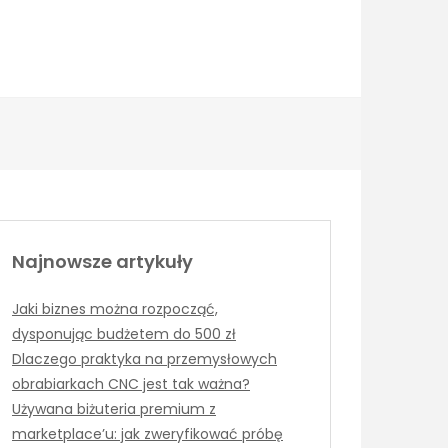
Najnowsze artykuły
Jaki biznes można rozpocząć,
dysponując budżetem do 500 zł
Dlaczego praktyka na przemysłowych
obrabiarkach CNC jest tak ważna?
Używana biżuteria premium z
marketplace’u: jak zweryfikować próbę