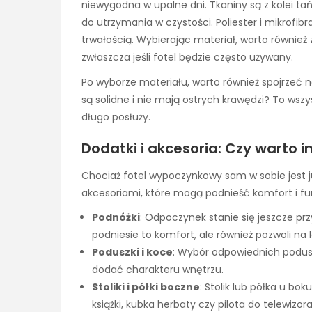
niewygodna w upalne dni. Tkaniny są z kolei ta
do utrzymania w czystości. Poliester i mikrof
trwałością. Wybierając materiał, warto również
zwłaszcza jeśli fotel będzie często używany.
Po wyborze materiału, warto również spojrzeć
są solidne i nie mają ostrych krawędzi? To wszys
długo posłuży.
Dodatki i akcesoria: Czy warto
Chociaż fotel wypoczynkowy sam w sobie jest j
akcesoriami, które mogą podnieść komfort i fun
Podnóżki
: Odpoczynek stanie się jeszcze prz
podniesie to komfort, ale również pozwoli na 
Poduszki i koce
: Wybór odpowiednich podusz
dodać charakteru wnętrzu.
Stoliki i półki boczne
: Stolik lub półka u bo
książki, kubka herbaty czy pilota do telewizora