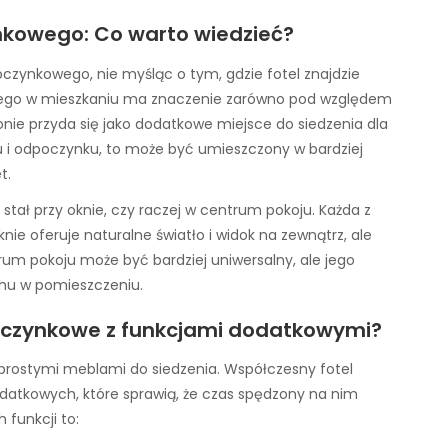
nkowego: Co warto wiedzieć?
oczynkowego, nie myśląc o tym, gdzie fotel znajdzie
owego w mieszkaniu ma znaczenie zarówno pod względem
onie przyda się jako dodatkowe miejsce do siedzenia dla
aksu i odpoczynku, to może być umieszczony w bardziej
t.
stał przy oknie, czy raczej w centrum pokoju. Każda z
knie oferuje naturalne światło i widok na zewnątrz, ale
rum pokoju może być bardziej uniwersalny, ale jego
hu w pomieszczeniu.
oczynkowe z funkcjami dodatkowymi?
prostymi meblami do siedzenia. Współczesny fotel
atkowych, które sprawią, że czas spędzony na nim
 funkcji to: