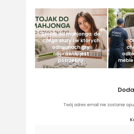
Stojak do mahjonga: do
czego służy i w których
O
odmianach gry
ch
naprawdę jest
odbi
potrzebny
meble 
Doda
Twój adres email nie zostanie op
K