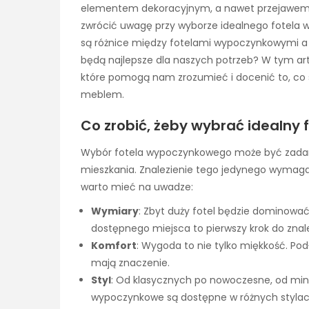
elementem dekoracyjnym, a nawet przejawem na
zwrócić uwagę przy wyborze idealnego fotela
są różnice między fotelami wypoczynkowymi a f
będą najlepsze dla naszych potrzeb? W tym arty
które pomogą nam zrozumieć i docenić to, co sp
meblem.
Co zrobić, żeby wybrać idealny
Wybór fotela wypoczynkowego może być zada
mieszkania. Znalezienie tego jedynego wymaga sp
warto mieć na uwadze:
Wymiary
: Zbyt duży fotel będzie dominować
dostępnego miejsca to pierwszy krok do znale
Komfort
: Wygoda to nie tylko miękkość. Podł
mają znaczenie.
Styl
: Od klasycznych po nowoczesne, od min
wypoczynkowe są dostępne w różnych stylach