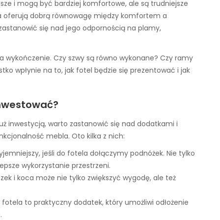
ńsze i mogą być bardziej komfortowe, ale są trudniejsze
ibra oferują dobrą równowagę między komfortem a
 zastanowić się nad jego odpornością na plamy,
 na wykończenie. Czy szwy są równo wykonane? Czy ramy
tko wpłynie na to, jak fotel będzie się prezentować i jak
 inwestować?
uż inwestycją, warto zastanowić się nad dodatkami i
kcjonalność mebla. Oto kilka z nich:
yjemniejszy, jeśli do fotela dołączymy podnóżek. Nie tylko
lepsze wykorzystanie przestrzeni.
ek i koca może nie tylko zwiększyć wygodę, ale też
ku fotela to praktyczny dodatek, który umożliwi odłożenie
.