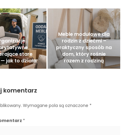
Meble modułowe dla
rganizacje
rodzin z dziećmi –
arytatywne
praktyczny sposób na
erające stare
dom, który rośnie
— jak to działa
razem z rodziną
j komentarz
ublikowany.
Wymagane pola są oznaczone
*
omentarz
*