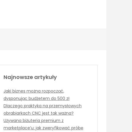
Najnowsze artykuły
Jaki biznes można rozpocząć,
dysponując budżetem do 500 zł
Dlaczego praktyka na przemysłowych
obrabiarkach CNC jest tak ważna?
Używana biżuteria premium z
marketplace’u: jak zweryfikować próbę