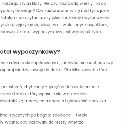
szego stylu i klasy. Ale czy naprawdę wiemy, na co
 wypoczynkowego? Czy zastanawiamy się nad tym, jakie
otelami do czytania, czy jakie materiały i wykończenia
kule przyjrzymy się bliżej tym i wielu innym aspektom,
rawia, że fotel wypoczynkowy jest więcej niż tylko
 fotel wypoczynkowy?
niem równie skomplikowanym, jak wybór samochodu czy
orej wiedzy i uwagi do detali. Oto kilka kwestii, które
 przestrzeń, zbyt mały – ginąć w tłumie. Mierzenie
zienia fotela, który wpasuje się w otoczenie.
okietniki, kąt nachylenia oparcia i głębokość siedziska
imalistycznych po bogato zdobione – fotele
. Ważne, aby pasowały do reszty wnętrza.