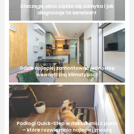
Dlaczego okno ciężko się zamyka i jak
diagnozuje to serwisant
Gdzie najlepiej zamontować jednostkę
wewnętrzną klimatyzacji
Podłogi Quick-Step w mieszkaniu z psem
– które rozwiązania najlepiej znoszą