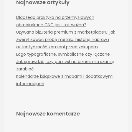
Najnowsze artykuły
Dlaczego praktyka na przemysłowych
obrabiarkach CNC jest tak ważna?
Używana biżuteria premium z marketplace’u: jak
zweryfikować próbę metalu, historię napraw i
autentyczność kamieni przed zakupem
Logo typograficzne, symboliczne czy łączone
Jak sprawdzić, czy pomysł na biznes ma szansę
zarabiać
Kalendarze książkowe z mapami i dodatkowymi
informacjami
Najnowsze komentarze