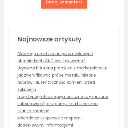
Najnowsze artykuły
Dlaczego praktyka na przemysłowych
obrabiarkach CNC jest tak ważna?
Używana biżuteria premium z marketplace’u:
jak zweryfikować próbę metalu, historię
napraw i autentyczność kamieni przed
zakupem
Logo typograficzne, symboliczne czy łączone
Jak sprawdzić, czy pomysł na biznes ma
szansę zarabiać
Kalendarze książkowe z mapami i
dodatkowymi informacjami