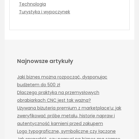
Technologia
Turystyka i wypoczynek
Najnowsze artykuły
Jaki biznes można rozpocząć, dysponując
budżetem do 500 zł
Dlaczego praktyka na przemysłowych
obrabiarkach CNC jest tak ważna?
Używana biżuteria premium z marketplace’u: jak
zweryfikować próbę metalu, historię napraw i
autentyczność kamieni przed zakupem
Logo typograficzne, symboliczne czy łączone
Jak sprawdzić, czy pomysł na biznes ma szansę