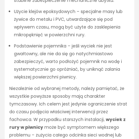
stabilne zabezpieczenie mechaniczne ubytku.
Użycie klejów epoksydowych – specjalne masy lub
żywice do metalu i PVC, utwardzające się pod
wpływem czasu, mogą być użyte do zasklepienia
mikropęknięć w powierzchni rury.
Podstawienie pojemnika – jeśli wyciek nie jest
gwałtowny, ale nie da się go natychmiastowo
zabezpieczyć, warto podłożyć pojemnik na wodę i
systematycznie go opróżniać, by uniknąć zalania
większej powierzchni piwnicy.
Niezależnie od wybranej metody, należy pamiętać, że
wszystkie powyższe sposoby mają charakter
tymczasowy. Ich celem jest jedynie ograniczenie strat
do czasu podjęcia właściwej interwencji przez
fachowca. W przypadku starszych instalacji,
wyciek z
rury w piwnicy
może być symptomem większego
problemu – zużycia całego odcinka sieci wodnej lub