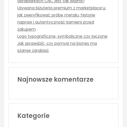
obrabiarkach CNC jest tak ważna?
Używana biżuteria premium z marketplace’u:
jak zweryfikować próbę metalu, historię
napraw i autentyczność kamieni przed
zakupem
Logo typograficzne, symboliczne czy łączone
Jak sprawdzić, czy pomysł na biznes ma
szansę zarabiać
Najnowsze komentarze
Kategorie