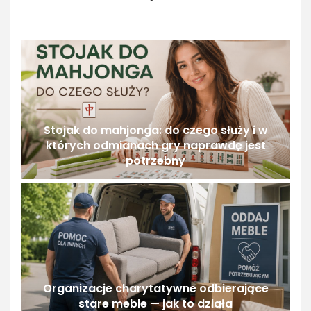
Stojak do mahjonga: do czego służy i w
których odmianach gry naprawdę jest
potrzebny
Organizacje charytatywne odbierające
stare meble — jak to działa