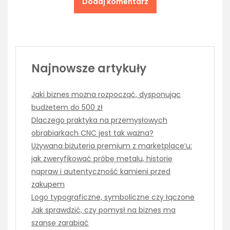
Najnowsze artykuły
Jaki biznes można rozpocząć, dysponując
budżetem do 500 zł
Dlaczego praktyka na przemysłowych
obrabiarkach CNC jest tak ważna?
Używana biżuteria premium z marketplace’u:
jak zweryfikować próbę metalu, historię
napraw i autentyczność kamieni przed
zakupem
Logo typograficzne, symboliczne czy łączone
Jak sprawdzić, czy pomysł na biznes ma
szansę zarabiać