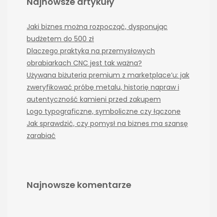
Najnowsze artykuły
Jaki biznes można rozpocząć, dysponując
budżetem do 500 zł
Dlaczego praktyka na przemysłowych
obrabiarkach CNC jest tak ważna?
Używana biżuteria premium z marketplace’u: jak
zweryfikować próbę metalu, historię napraw i
autentyczność kamieni przed zakupem
Logo typograficzne, symboliczne czy łączone
Jak sprawdzić, czy pomysł na biznes ma szansę
zarabiać
Najnowsze komentarze