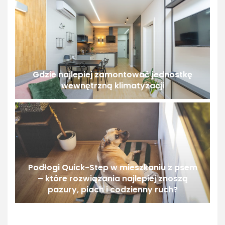
Gdzie najlepiej zamontować jednostkę
wewnętrzną klimatyzacji
Podłogi Quick-Step w mieszkaniu z psem
– które rozwiązania najlepiej znoszą
pazury, piach i codzienny ruch?