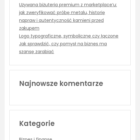
Używana biżuteria premium z marketplace’u:
jak zweryfikować próbę metalu, historię
napraw i autentyczność kamieni przed
zakupem
Logo typograficzne, symboliczne czy łączone
Jak sprawdzić, czy pomysł na biznes ma
szansę zarabiać
Najnowsze komentarze
Kategorie
Biznes i finanse