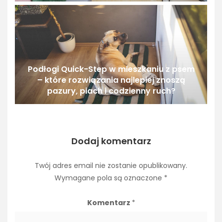
Podłogi Quick-Step w mieszkaniu z psem
– które rozwiązania najlepiej znoszą
pazury, piach i codzienny ruch?
Dodaj komentarz
Twój adres email nie zostanie opublikowany.
Wymagane pola są oznaczone
*
Komentarz
*