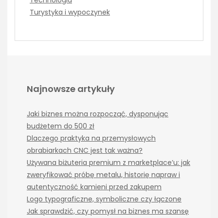
Technologia
Turystyka i wypoczynek
Najnowsze artykuły
Jaki biznes można rozpocząć, dysponując
budżetem do 500 zł
Dlaczego praktyka na przemysłowych
obrabiarkach CNC jest tak ważna?
Używana biżuteria premium z marketplace’u: jak
zweryfikować próbę metalu, historię napraw i
autentyczność kamieni przed zakupem
Logo typograficzne, symboliczne czy łączone
Jak sprawdzić, czy pomysł na biznes ma szansę