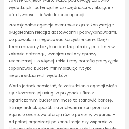
zawsze tak jest? Warto wziąć pod uwagę zarówno
wydatki, jak i potencjalne oszczędności wynikające z
efektywności i doświadczenia agencji.
Profesjonalne agencje eventowe często korzystają z
długoletnich relacji z dostawcami i podwykonawcami,
co pozwala im negocjować korzystne ceny. Dzięki
temu możemy liczyć na bardziej atrakcyjne oferty w
zakresie cateringu, wynajmu sal czy oprawy
technicznej. Co więcej, takie firmy potrafią precyzyjnie
zaplanować budżet, minimalizując ryzyko
nieprzewidzianych wydatków.
Warto jednak pamiętać, że zatrudnienie agencji wiąże
się z kosztem jej usług. W przypadku firm z
ograniczonym budżetem może to stanowić barierę.
Istnieje jednak sposób na znalezienie kompromisu.
Agencje eventowe oferują różne poziomy wsparcia –
od pełnej organizacji po konsultacje czy wsparcie w
kluczowych aspektach wydarzenia. Dzięki temu każda