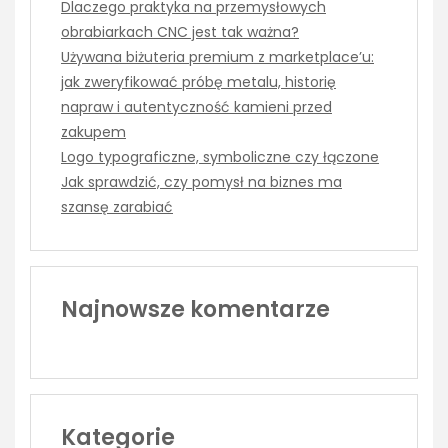
Dlaczego praktyka na przemysłowych
obrabiarkach CNC jest tak ważna?
Używana biżuteria premium z marketplace’u:
jak zweryfikować próbę metalu, historię
napraw i autentyczność kamieni przed
zakupem
Logo typograficzne, symboliczne czy łączone
Jak sprawdzić, czy pomysł na biznes ma
szansę zarabiać
Najnowsze komentarze
Kategorie