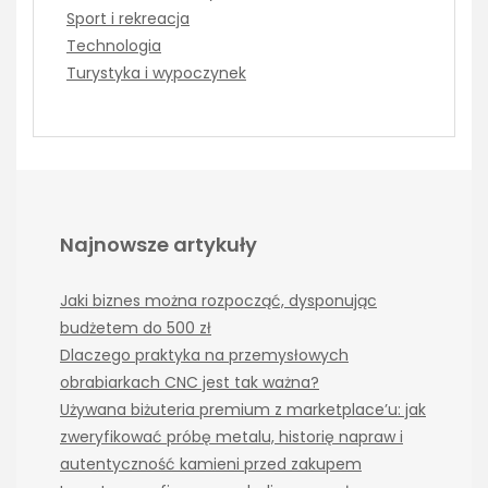
Sport i rekreacja
Technologia
Turystyka i wypoczynek
Najnowsze artykuły
Jaki biznes można rozpocząć, dysponując
budżetem do 500 zł
Dlaczego praktyka na przemysłowych
obrabiarkach CNC jest tak ważna?
Używana biżuteria premium z marketplace’u: jak
zweryfikować próbę metalu, historię napraw i
autentyczność kamieni przed zakupem