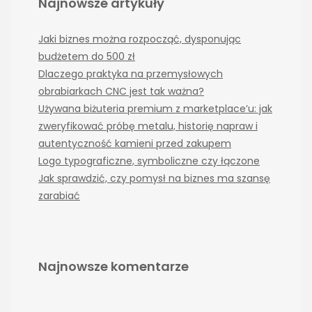
Najnowsze artykuły
Jaki biznes można rozpocząć, dysponując
budżetem do 500 zł
Dlaczego praktyka na przemysłowych
obrabiarkach CNC jest tak ważna?
Używana biżuteria premium z marketplace’u: jak
zweryfikować próbę metalu, historię napraw i
autentyczność kamieni przed zakupem
Logo typograficzne, symboliczne czy łączone
Jak sprawdzić, czy pomysł na biznes ma szansę
zarabiać
Najnowsze komentarze